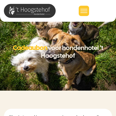
Cadeaubon
voor hondenhotel ’t
Hoogstehof