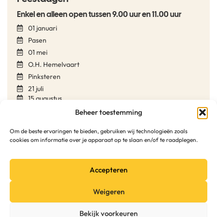
Enkel en alleen open tussen 9.00 uur en 11.00 uur
01 januari
Pasen
01 mei
O.H. Hemelvaart
Pinksteren
21 juli
15 augustus
01 november
Beheer toestemming
11 november
Om de beste ervaringen te bieden, gebruiken wij technologieën zoals
24 december
cookies om informatie over je apparaat op te slaan en/of te raadplegen.
25 december
31 december
Accepteren
Weigeren
Privacy
Cookies
Website door
Sinergio
Bekijk voorkeuren