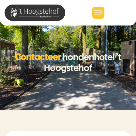
Contacteer
hondenhotel ’t
Hoogstehof