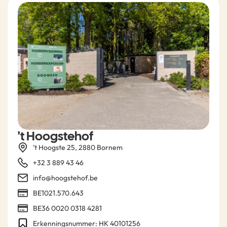
't Hoogstehof
’t Hoogste 25, 2880 Bornem
+32 3 889 43 46
info@hoogstehof.be
BE1021.570.643
BE36 0020 0318 4281
Erkenningsnummer: HK 40101256