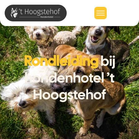
Rondleiding
bij
hondenhotel ’t
Hoogstehof