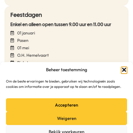
Feestdagen
Enkel en alleen open tussen 9.00 uur en 11.00 uur
01 januari
Pasen
01 mei
O.H. Hemelvaart
Pinksteren
Beheer toestemming
21 juli
15 augustus
Om de beste ervaringen te bieden, gebruiken wij technologieën zoals
01 november
cookies om informatie over je apparaat op te slaan en/of te raadplegen.
11 november
24 december
Accepteren
25 december
31 december
Weigeren
Bekijk voorkeuren